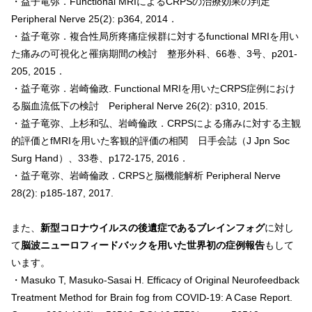
・益子竜弥．Functional MRIによるCRPSの治療効果の判定
Peripheral Nerve 25(2): p364, 2014．
・益子竜弥．複合性局所疼痛症候群に対するfunctional MRIを用い
た痛みの可視化と罹病期間の検討 整形外科、66巻、3号、p201-
205, 2015．
・益子竜弥．岩崎倫政. Functional MRIを用いたCRPS症例におけ
る脳血流低下の検討 Peripheral Nerve 26(2): p310, 2015.
・益子竜弥、上杉和弘、岩崎倫政．CRPSによる痛みに対する主観
的評価とfMRIを用いた客観的評価の相関 日手会誌（J Jpn Soc
Surg Hand）、33巻、p172-175, 2016．
・益子竜弥、岩崎倫政．CRPSと脳機能解析 Peripheral Nerve
28(2): p185-187, 2017.
また、
新型コロナウイルスの後遺症であるブレインフォグ
に対し
て
脳波ニューロフィードバックを用いた世界初の症例報告
もして
います。
・Masuko T, Masuko-Sasai H. Efficacy of Original Neurofeedback
Treatment Method for Brain fog from COVID-19: A Case Report.