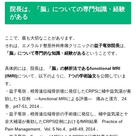
院長は、「脳」についての専門知識・経験
がある
ここで、最も大切なことがあります。
それは、エメラルド整形外科疼痛クリニックの
益子竜弥院長
は、
「脳」について専門的な知識・経験がある
ということです。
具体的には、院長は、
「脳」の解析法であるfunctional MRI
(fMRI)
について、以下のように、
7つの学術論文
を公開していま
す。
・益子竜弥．橈骨遠位端骨折後に発症したCRPSに補中益気湯が奏
効した１症例 ―functional MRIによる評価― 痛みと漢方、24
巻、p47-51, 2014．
・益子竜弥．橈骨遠位端骨折の手術後に発症し、補中益気湯と十
全大補湯が奏効したCRPS症例におけるfMRI結果 Practice of
Pain Management、Vol. 5 No.4、p48-49, 2014．