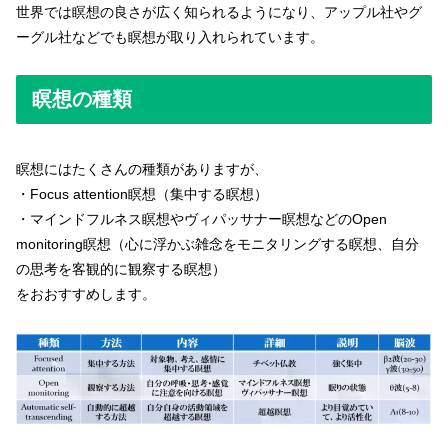
世界では瞑想の良さが広く知られるようになり、アップル社やグ
ーグル社などでも瞑想が取り入れられています。
瞑想の種類
瞑想にはたくさんの種類がありますが、
・Focus attention瞑想（集中する瞑想）
・マインドフルネス瞑想やヴィパッサナー瞑想などのOpen
monitoring瞑想（心に浮かぶ雑念をモニタリングする瞑想、自分
の思考を客観的に観察する瞑想）
をおおすすめします。