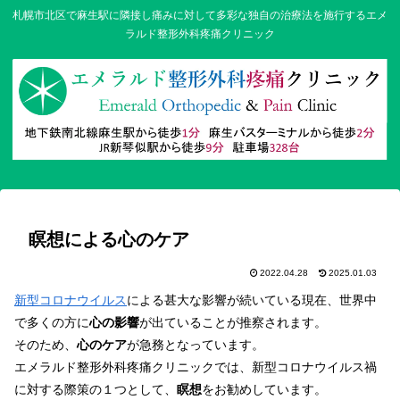
札幌市北区で麻生駅に隣接し痛みに対して多彩な独自の治療法を施行するエメ
ラルド整形外科疼痛クリニック
瞑想による心のケア
2022.04.28
2025.01.03
新型コロナウイルス
による甚大な影響が続いている現在、世界中
で多くの方に
心の影響
が出ていることが推察されます。
そのため、
心のケア
が急務となっています。
エメラルド整形外科疼痛クリニックでは、新型コロナウイルス禍
に対する際策の１つとして、
瞑想
をお勧めしています。