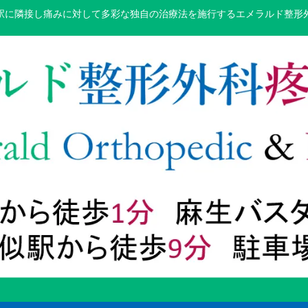
駅に隣接し痛みに対して多彩な独自の治療法を施行するエメラルド整形