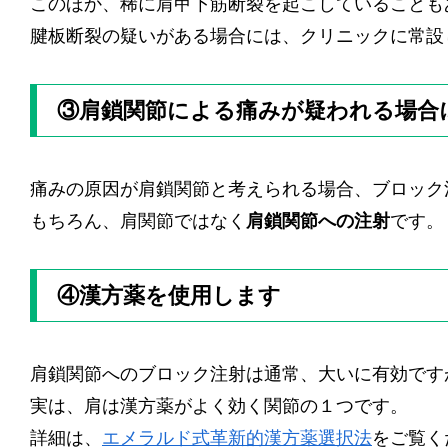
このほか、稀に肩甲下筋断裂を起こしていることも
腱板断裂の疑いがある場合には、クリニックに常設
③肩鎖関節による痛みが疑われる場合
痛みの原因が肩鎖関節と考えられる場合、ブロック
もちろん、肩関節ではなく
肩鎖関節への注射
です。
④漢方薬を使用します
肩鎖関節へのブロック注射は通常、大いに有効です
実は、肩は漢方薬がよく効く関節の１つです。
詳細は、
エメラルド式革新的漢方薬選択法
をご覧く