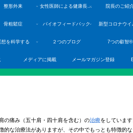
整形外来
女性医師による健康長寿・総合内科外来
院長のご紹
骨粗鬆症
バイオフィードバック
新型コロナウイ
瞑想を科学する
２つのブログ
7つの叡智®
載
メディアに掲載
メールマガジン登録
肩の痛み（五十肩・四十肩を含む）の
治療
をしています
徴的な治療法がありますが、その中でもっとも特徴的な