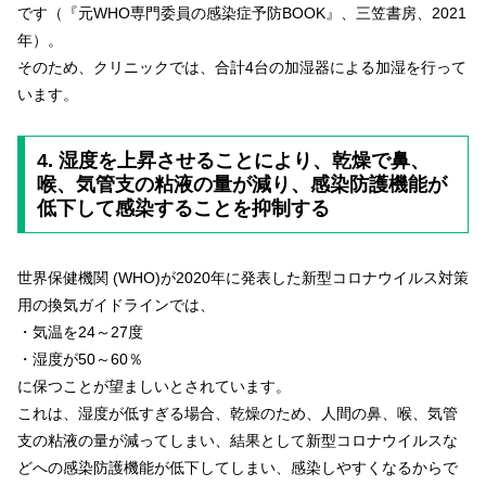
です（『元WHO専門委員の感染症予防BOOK』、三笠書房、2021
年）。
そのため、クリニックでは、合計4台の加湿器による加湿を行って
います。
4. 湿度を上昇させることにより、乾燥で鼻、
喉、気管支の粘液の量が減り、感染防護機能が
低下して感染することを抑制する
世界保健機関 (WHO)が2020年に発表した新型コロナウイルス対策
用の換気ガイドラインでは、
・気温を24～27度
・湿度が50～60％
に保つことが望ましいとされています。
これは、湿度が低すぎる場合、乾燥のため、人間の鼻、喉、気管
支の粘液の量が減ってしまい、結果として新型コロナウイルスな
どへの感染防護機能が低下してしまい、感染しやすくなるからで