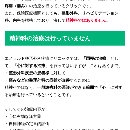
疼痛（痛み）
の治療を行っているクリックです。
また、保険医療機関としても、
整形外科、リハビリテーション
科、内科
を標榜しており、決して
精神科ではありません
。
精神科の治療は行っていません
エメラルド整形外科疼痛クリニックでは、
「両極の治療」
とし
て、
「心に対する治療」
を行ってはいますが、これはあくまで、
・
整形外科疾患の患者様
に対して
・
痛みなどの整形外科の症状が改善
するために
精神科ではなく、
一般診療科の医師ができる範囲
で「心」に対す
る治療を行っているということです。
そしてその治療内容が、
・心に有効な漢方薬
・自律神経の定量的評価