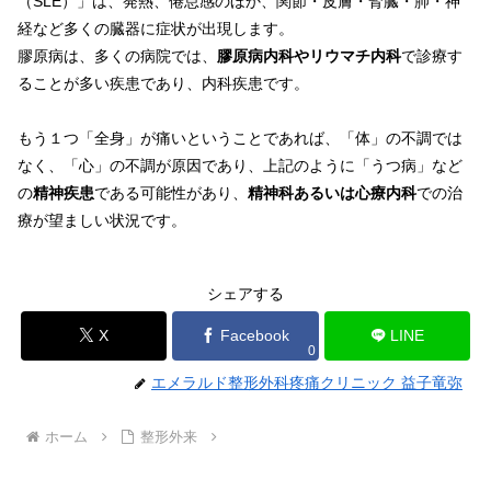
（SLE）」は、発熱、倦怠感のほか、関節・皮膚・腎臓・肺・神
経など多くの臓器に症状が出現します。
膠原病は、多くの病院では、
膠原病内科やリウマチ内科
で診療す
ることが多い疾患であり、内科疾患です。
もう１つ「全身」が痛いということであれば、「体」の不調では
なく、「心」の不調が原因であり、上記のように「うつ病」など
の
精神疾患
である可能性があり、
精神科あるいは心療内科
での治
療が望ましい状況です。
シェアする
X
Facebook
LINE
0
エメラルド整形外科疼痛クリニック 益子竜弥
ホーム
整形外来