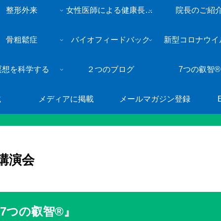
整形外来
女性医師による健康長寿・総合内科外来
院長のご紹
骨粗鬆症
バイオフィードバック
新型コロナウイ
瞑想を科学する
２つのブログ
7つの叡智®
載
メディアに掲載
メールマガジン登録
念講演会
7つの叡智®』