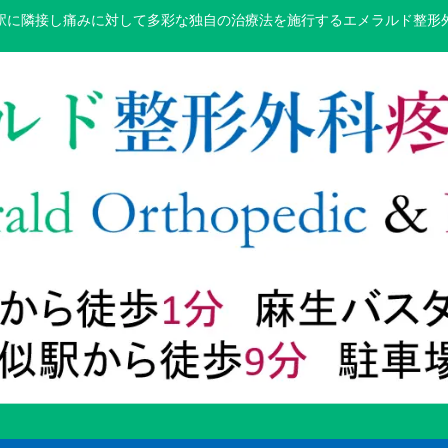
駅に隣接し痛みに対して多彩な独自の治療法を施行するエメラルド整形