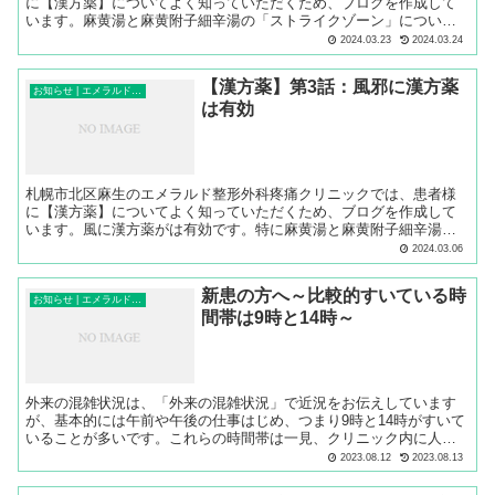
に【漢方薬】についてよく知っていただくため、ブログを作成して
います。麻黄湯と麻黄附子細辛湯の「ストライクゾーン」について
解説します。
2024.03.23
2024.03.24
【漢方薬】第3話：風邪に漢方薬
お知らせ | エメラルド整形外科疼痛クリニック
は有効
札幌市北区麻生のエメラルド整形外科疼痛クリニックでは、患者様
に【漢方薬】についてよく知っていただくため、ブログを作成して
います。風に漢方薬がは有効です。特に麻黄湯と麻黄附子細辛湯が
有効です。
2024.03.06
新患の方へ～比較的すいている時
お知らせ | エメラルド整形外科疼痛クリニック
間帯は9時と14時～
外来の混雑状況は、「外来の混雑状況」で近況をお伝えしています
が、基本的には午前や午後の仕事はじめ、つまり9時と14時がすいて
いることが多いです。これらの時間帯は一見、クリニック内に人が
多く混雑しているように見えますが、実は多くはリハビリテーショ
2023.08.12
2023.08.13
ンの予約の方です。ですので、新患の方で、来院する時間帯をどう
しようか考えている場合、9時と14時の来院をおすすめします。