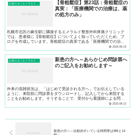
【骨粗鬆症】第23話：骨粗鬆症の
お知らせ | エメラルド整形外科疼痛クリニック
真実：「医療機関での治療は、薬
の処方のみ」
札幌市北区の麻生駅に隣接するエメラルド整形外科疼痛クリニック
では、患者様に【骨粗鬆症】についてよく知っていただくため、ブ
ログを作成しています。骨粗鬆症の真実である「医療機関での治療
は、薬の処方のみ」ということについてご説明します。
2024.06.15
新患の方へ～あらかじめ問診票へ
お知らせ | エメラルド整形外科疼痛クリニック
のご記入をお勧めします～
外来の混雑状況は、「はじめて受診される方へ」でお伝えしている
ように、来院前に問診票をダウンロードし、記入してから来院する
ことをお勧めします。そうすることで、受付から看護師による問診
までの時間が短縮できるので、診察までの時間を大幅に短くするこ
2023.08.13
とができ、結果的に、診療が早く終わることになります。
新患の方へ～比較的すいている時間帯は9時と14
時～