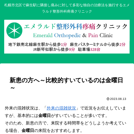
札幌市北区で麻生駅に隣接し痛みに対して多彩な独自の治療法を施行するエメ
ラルド整形外科疼痛クリニック
新患の方へ～比較的すいているのは金曜日
～
2023.08.13
外来の混雑状況は、「
外来の混雑状況
」で近況をお伝えしていま
すが、基本的には
金曜日
がすいていることが多いです。
そのため、新患の方で、来院する時間帯をどうしようか考えてい
る場合、
金曜日
の来院をおすすめします。