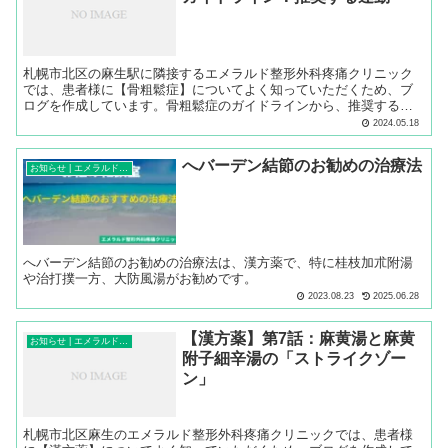
札幌市北区の麻生駅に隣接するエメラルド整形外科疼痛クリニック
では、患者様に【骨粗鬆症】についてよく知っていただくため、ブ
ログを作成しています。骨粗鬆症のガイドラインから、推奨する運
動についてご説明します。
2024.05.18
へバーデン結節のお勧めの治療法
お知らせ | エメラルド整形外科疼痛クリニック
へバーデン結節のお勧めの治療法は、漢方薬で、特に桂枝加朮附湯
や治打撲一方、大防風湯がお勧めです。
2023.08.23
2025.06.28
【漢方薬】第7話：麻黄湯と麻黄
お知らせ | エメラルド整形外科疼痛クリニック
附子細辛湯の「ストライクゾー
ン」
札幌市北区麻生のエメラルド整形外科疼痛クリニックでは、患者様