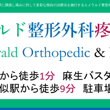
駅に隣接し痛みに対して多彩な独自の治療法を施行するエメラルド整形