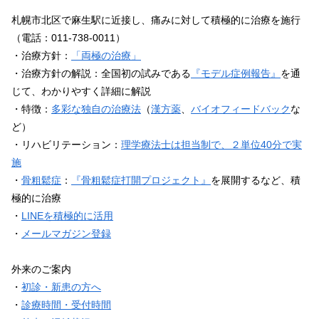
札幌市北区で麻生駅に近接し、痛みに対して積極的に治療を施行
（電話：011-738-0011）
・治療方針：
「両極の治療」
・治療方針の解説：全国初の試みである
『モデル症例報告』
を通
じて、わかりやすく詳細に解説
・特徴：
多彩な独自の治療法
（
漢方薬
、
バイオフィードバック
な
ど）
・リハビリテーション：
理学療法士は担当制で、２単位40分で実
施
・
骨粗鬆症
：
『骨粗鬆症打開プロジェクト』
を展開するなど、積
極的に治療
・
LINEを積極的に活用
・
メールマガジン登録
外来のご案内
・
初診・新患の方へ
・
診療時間・受付時間