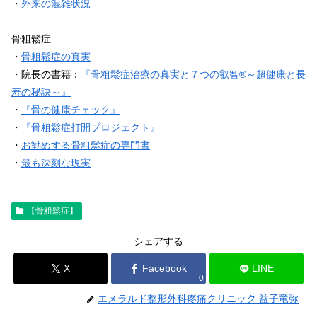
・
外来の混雑状況
骨粗鬆症
・
骨粗鬆症の真実
・院長の書籍：
『骨粗鬆症治療の真実と７つの叡智®～超健康と長
寿の秘訣～』
・
『骨の健康チェック』
・
『骨粗鬆症打開プロジェクト』
・
お勧めする骨粗鬆症の専門書
・
最も深刻な現実
【骨粗鬆症】
シェアする
X
Facebook
LINE
0
エメラルド整形外科疼痛クリニック 益子竜弥