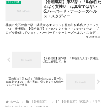
【骨粗鬆症】第33話：「動物性た
【骨粗鬆症】
んぱく質神話」は真実ではない：
②ハーバード・ナーシーズヘル
ス・スタディー
札幌市北区の麻生駅に隣接するエメラルド整形外科疼痛クリニック
では、患者様に【骨粗鬆症】についてよく知っていただくため、ブ
ログを作成しています。ハーバード・ナーシーズヘルス・スタディ
ーの内容を解説します。
2024.08.08
【骨粗鬆症】第30話：「動物性たんぱく質神話」
は既に崩壊している
【骨粗鬆症】第32話：「動物性たんぱく質神話」
は真実ではない：①牛乳は、骨を脆くする動物性
タンパク質が豊富
ホーム
【骨粗鬆症】
【骨粗鬆症】第31話：「牛乳