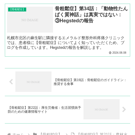
骨粗鬆症】第34話：「動物性たん
【骨粗鬆症】
ぱく質神話」は真実ではない：
③Hegstedの報告
札幌市北区の麻生駅に隣接するエメラルド整形外科疼痛クリニック
では、患者様に【骨粗鬆症】についてよく知っていただくため、ブ
ログを作成しています。Hegstedの報告を解説します。
2024.08.08
【骨粗鬆症】第19話：骨粗鬆症のガイドライン：
推奨する食事
【骨粗鬆症】第22話：厚生労働省：生活習慣病予
防のための健康情報サイト
ホーム
【骨粗鬆症】
【骨粗鬆症】第21話：農林水