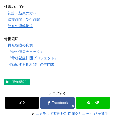
外来のご案内
・
初診・新患の方へ
・
診療時間・受付時間
・
外来の混雑状況
骨粗鬆症
・
骨粗鬆症の真実
・
『骨の健康チェック』
・
『骨粗鬆症打開プロジェクト』
・
お勧めする骨粗鬆症の専門書
【骨粗鬆症】
シェアする
X
Facebook
LINE
0
エメラルド整形外科疼痛クリニック 益子竜弥