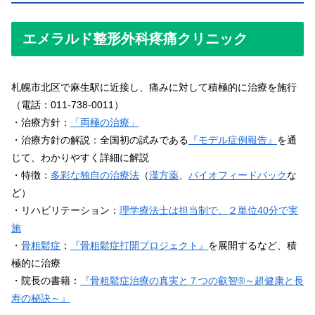
エメラルド整形外科疼痛クリニック
札幌市北区で麻生駅に近接し、痛みに対して積極的に治療を施行
（電話：011-738-0011）
・治療方針：
「両極の治療」
・治療方針の解説：全国初の試みである
『モデル症例報告』
を通
じて、わかりやすく詳細に解説
・特徴：
多彩な独自の治療法
（
漢方薬
、
バイオフィードバック
な
ど）
・リハビリテーション：
理学療法士は担当制で、２単位40分で実
施
・
骨粗鬆症
：
『骨粗鬆症打開プロジェクト』
を展開するなど、積
極的に治療
・院長の書籍：
『骨粗鬆症治療の真実と７つの叡智®～超健康と長
寿の秘訣～』