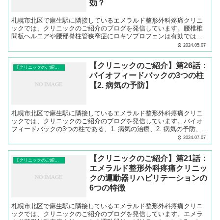
効？
札幌市北区で麻生駅に隣接しているエメラルド整形外科疼痛クリニ
ックでは、クリニックのご紹介のブログを発信しています。腰椎椎
間板ヘルニアや腰部脊柱管狭窄症にロキソプロフェンは有効ではな
いことについてご説明します。
2024.05.07
【クリニックのご紹介】第26話：
【クリニックのご紹介】
バイオフィードバックの3つの柱
【2. 病気の予防】
札幌市北区で麻生駅に隣接しているエメラルド整形外科疼痛クリニ
ックでは、クリニックのご紹介のブログを発信しています。バイオ
フィードバックの3つの柱である、1. 病気の治療、2. 病気の予防、3.
パフォーマンス向上、ゾーン・フローへのトレーニングのうち、【2.
2024.07.07
病気の予防】についてご説明します。
【クリニックのご紹介】第21話：
【クリニックのご紹介】
エメラルド整形外科疼痛クリニッ
クの運動器リハビリテーションの
6つの特徴
札幌市北区で麻生駅に隣接しているエメラルド整形外科疼痛クリニ
ックでは、クリニックのご紹介のブログを発信しています。エメラ