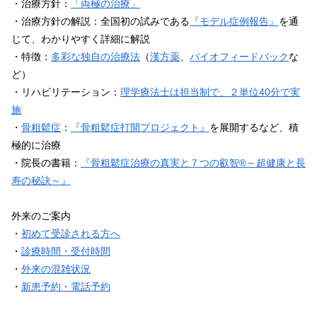
・治療方針：
「両極の治療」
・治療方針の解説：全国初の試みである
『モデル症例報告』
を通
じて、わかりやすく詳細に解説
・特徴：
多彩な独自の治療法
（
漢方薬
、
バイオフィードバック
な
ど）
・リハビリテーション：
理学療法士は担当制で、２単位40分で実
施
・
骨粗鬆症
：
『骨粗鬆症打開プロジェクト』
を展開するなど、積
極的に治療
・院長の書籍：
『骨粗鬆症治療の真実と７つの叡智®～超健康と長
寿の秘訣～』
外来のご案内
・
初めて受診される方へ
・
診療時間・受付時間
・
外来の混雑状況
・
新患予約・電話予約