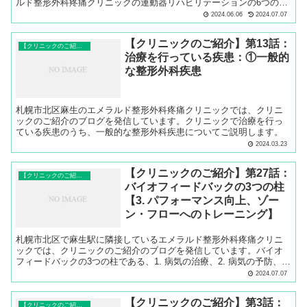
ルド整形外科疼痛クリニックの運動器リハビリテーションの6つの特
徴についてご説明します。
2024.06.06
2024.07.07
【クリニックのご紹介】第13話：
【クリニックのご紹介】
治療を行っている疾患：①一般的
な整形外科疾患
札幌市北区麻生のエメラルド整形外科疼痛クリニックでは、クリニ
ックのご紹介のブログを発信しています。クリニックで治療を行っ
ている疾患のうち、一般的な整形外科疾患についてご説明します。
2024.03.23
【クリニックのご紹介】第27話：
【クリニックのご紹介】
バイオフィードバックの3つの柱
【3. パフォーマンス向上、ゾー
ン・フローへのトレーニング】
札幌市北区で麻生駅に隣接しているエメラルド整形外科疼痛クリニ
ックでは、クリニックのご紹介のブログを発信しています。バイオ
フィードバックの3つの柱である、1. 病気の治療、2. 病気の予防、3.
パフォーマンス向上、ゾーン・フローへのトレーニングのうち、【3.
2024.07.07
パフォーマンス向上、ゾーン・フローへのトレーニング】 について
ご説明します。
【クリニックのご紹介】第3話：
【クリニックのご紹介】