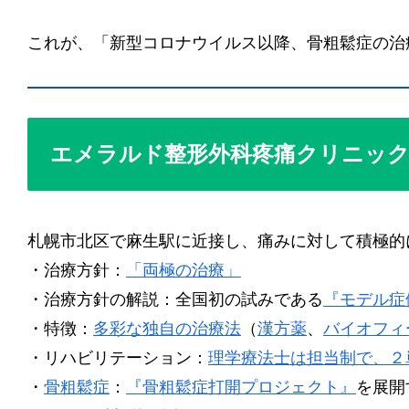
これが、「新型コロナウイルス以降、骨粗鬆症の治
エメラルド整形外科疼痛クリニッ
札幌市北区で麻生駅に近接し、痛みに対して積極的に治療
・治療方針：
「両極の治療」
・治療方針の解説：全国初の試みである
『モデル症
・特徴：
多彩な独自の治療法
（
漢方薬
、
バイオフィ
・リハビリテーション：
理学療法士は担当制で、２
・
骨粗鬆症
：
『骨粗鬆症打開プロジェクト』
を展開