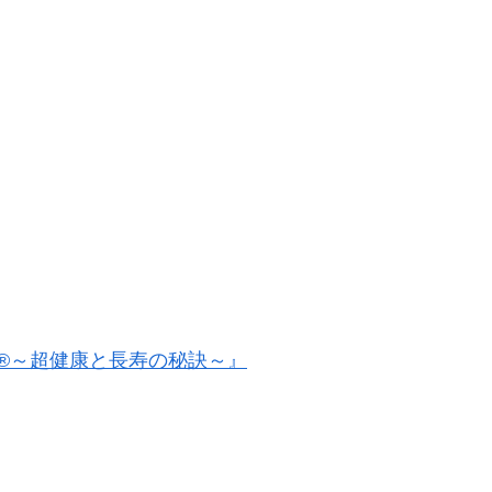
®～超健康と長寿の秘訣～』