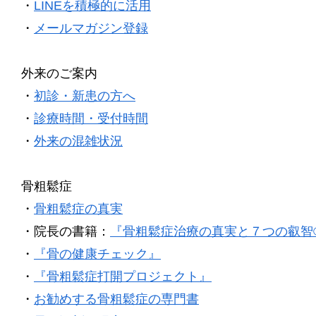
・
LINEを積極的に活用
・
メールマガジン登録
外来のご案内
・
初診・新患の方へ
・
診療時間・受付時間
・
外来の混雑状況
骨粗鬆症
・
骨粗鬆症の真実
・院長の書籍：
『骨粗鬆症治療の真実と７つの叡智
・
『骨の健康チェック』
・
『骨粗鬆症打開プロジェクト』
・
お勧めする骨粗鬆症の専門書