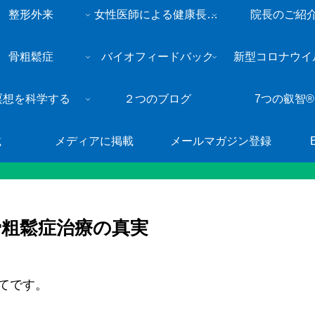
整形外来
女性医師による健康長寿・総合内科外来
院長のご紹
骨粗鬆症
バイオフィードバック
新型コロナウイ
瞑想を科学する
２つのブログ
7つの叡智®
載
メディアに掲載
メールマガジン登録
骨粗鬆症治療の真実
てです。