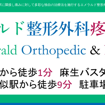
駅に隣接し痛みに対して多彩な独自の治療法を施行するエメラルド整形