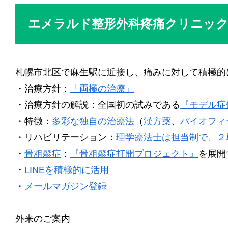
エメラルド整形外科疼痛クリニッ
札幌市北区で麻生駅に近接し、痛みに対して積極的に治療
・治療方針：
「両極の治療」
・治療方針の解説：全国初の試みである
『モデル症
・特徴：
多彩な独自の治療法
（
漢方薬
、
バイオフィ
・リハビリテーション：
理学療法士は担当制で、２
・
骨粗鬆症
：
『骨粗鬆症打開プロジェクト』
を展開
・
LINEを積極的に活用
・
メールマガジン登録
外来のご案内