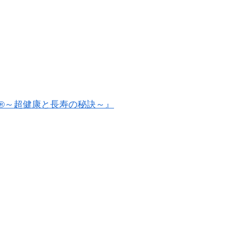
®～超健康と長寿の秘訣～』