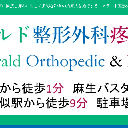
駅に隣接し痛みに対して多彩な独自の治療法を施行するエメラルド整形