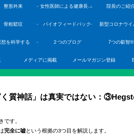
整形外来
女性医師による健康長寿・総合内科外来
院長のご紹
骨粗鬆症
バイオフィードバック
新型コロナウイ
瞑想を科学する
２つのブログ
7つの叡智®
載
メディアに掲載
メールマガジン登録
く質神話」は真実ではない：③Hegst
きです。
は
完全に嘘
という根拠の3つ目を解説します。