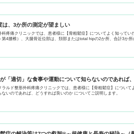
度は、3か所の測定が望ましい
外科疼痛クリニックでは、患者様に【骨粗鬆症】についてよく知ってい
4腰椎）、大腿骨近位部は、頚部またはtotal hipの2か所、合計3か
師が「適切」な食事や運動について知らないのであれば
メラルド整形外科疼痛クリニックでは、患者様に【骨粗鬆症】について
らないのであれば、どうすれば良いのか についてご説明します。
粗鬆症の解決策は7つの叡智®～超健康と長寿の秘訣～（