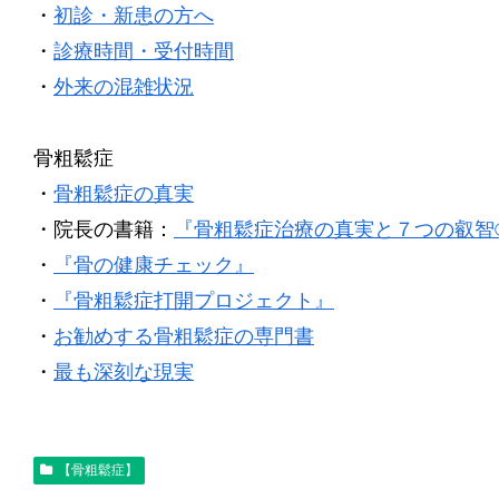
・
初診・新患の方へ
・
診療時間・受付時間
・
外来の混雑状況
骨粗鬆症
・
骨粗鬆症の真実
・院長の書籍：
『骨粗鬆症治療の真実と７つの叡智
・
『骨の健康チェック』
・
『骨粗鬆症打開プロジェクト』
・
お勧めする骨粗鬆症の専門書
・
最も深刻な現実
【骨粗鬆症】