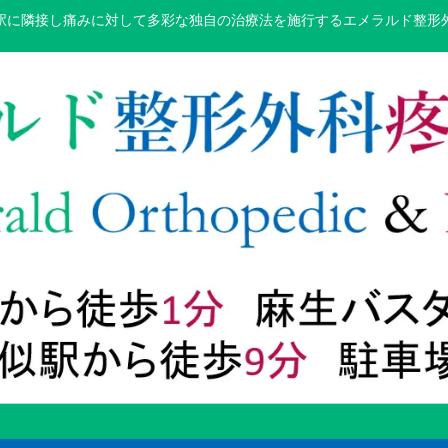
駅に隣接し痛みに対して多彩な独自の治療法を施行するエメラルド整形