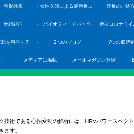
整形外来
女性医師による健康長寿・総合内科外来
院長のご紹
骨粗鬆症
バイオフィードバック
新型コロナウイ
瞑想を科学する
２つのブログ
7つの叡智®
載
メディアに掲載
メールマガジン登録
ク技術である心拍変動の解析には、HRVパワースペク
きます。