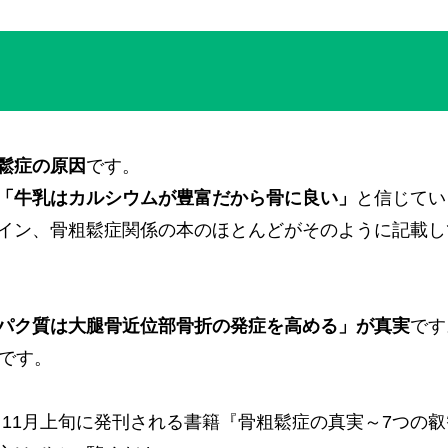
鬆症の原因
です。
「牛乳はカルシウムが豊富だから骨に良い」
と信じてい
イン、骨粗鬆症関係の本のほとんどがそのように記載し
パク質は大腿骨近位部骨折の発症を高める」が真実
です
です。
旬～11月上旬に発刊される書籍『骨粗鬆症の真実～7つの