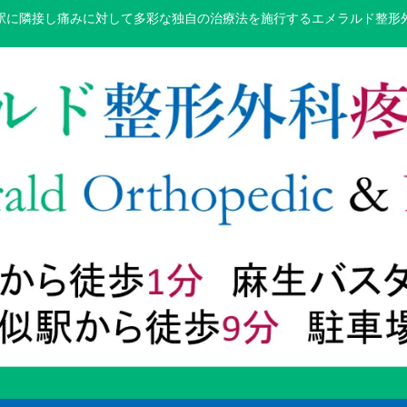
駅に隣接し痛みに対して多彩な独自の治療法を施行するエメラルド整形