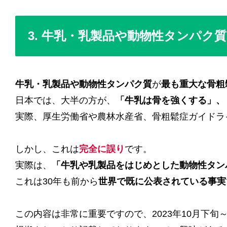
3. 牛乳・乳製品や動物性タンパク質
牛乳・乳製品や動物性タンパク質
が
最も重大な骨粗
日本では、大半の方が、
「牛乳は骨を強くする」、
実際、厚生労働省や農林水産省、骨粗鬆症ガイドラ
しかし、これは
完全に誤り
です。
実際は、
「牛乳や乳製品をはじめとした動物性タン
これは30年も前から
世界で既に公表されている事実
この内容は非常に重要ですので、2023年10月下