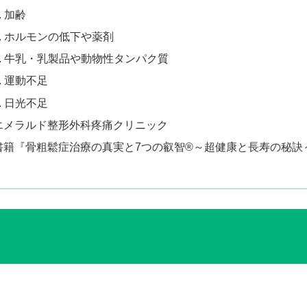
. 加齢
2. ホルモンの低下や薬剤
3. 牛乳・乳製品や動物性タンパク質
4. 運動不足
5. 日光不足
エメラルド整形外科疼痛クリニック
書籍『骨粗鬆症治療の真実と7つの叡智®～超健康と長寿の秘訣