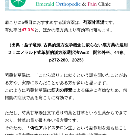
肩こりに5番目におすすめする漢方薬は、
芍薬甘草湯
です。
有効率は
47.3％
と、ほかの漢方薬より有効率は落ちます。
（出典：益子竜弥. 古典的漢方医学概念に依らない漢方薬の運用
２：エメラルド式革新的漢方薬選択法Ver.2 関節外科、44巻、
p272-280、2025）
芍薬甘草湯は、「こむら返り」に効くという話を聞いたことがあ
る方や、実際に飲んだことがある方が多いと思います。
このように芍薬甘草湯は
筋肉の痙攣
による痛みに有効なため、僧
帽筋の症状である肩こりに有効です。
ただし、芍薬甘草湯は文字通り芍薬と甘草という生薬からできて
おり、甘草の量が最も多い漢方薬です。
そのため、
「偽性アルドステロン症」
という副作用を最も起こし