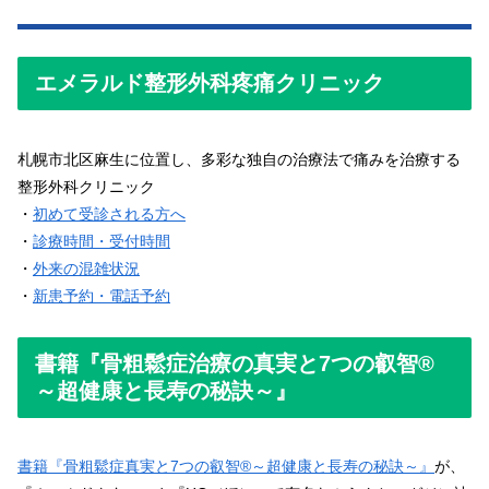
エメラルド整形外科疼痛クリニック
札幌市北区麻生に位置し、多彩な独自の治療法で痛みを治療する
整形外科クリニック
・
初めて受診される方へ
・
診療時間・受付時間
・
外来の混雑状況
・
新患予約・電話予約
書籍『骨粗鬆症治療の真実と7つの叡智®
～超健康と長寿の秘訣～』
書籍『骨粗鬆症真実と7つの叡智®～超健康と長寿の秘訣～』
が、