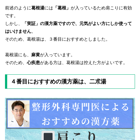
前述のように
葛根湯
には
「葛根」
が入っているため肩こりに有効
です。
しかし、
「実証」の漢方薬ですので、元気がよい方にしか使って
はいけません
。
そのため、葛根湯は、３番目におすすめとしました。
葛根湯にも、
麻黄
が入っています。
そのため、
心疾患
がある方は、葛根湯は控えた方がよいです。
４番目におすすめの漢方薬は、二朮湯