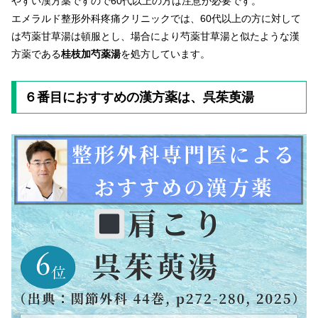
やすい漢方薬ですので60代以上の方は注意が必要です。
エメラルド整形外科疼痛クリニックでは、60代以上の方に対して
は芍薬甘草湯は頓服とし、場合により芍薬甘草湯と似たような漢
方薬である
桂枝加芍薬湯
を処方しています。
６番目におすすめの漢方薬は、呉茱萸湯