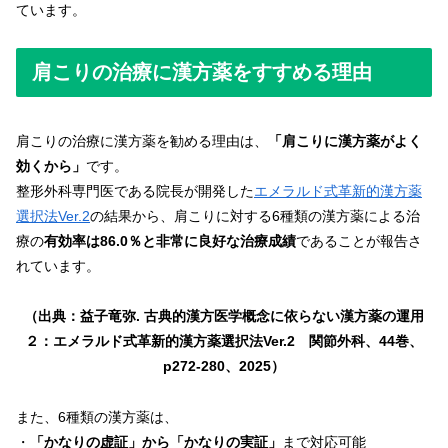
ています。
肩こりの治療に漢方薬をすすめる理由
肩こりの治療に漢方薬を勧める理由は、
「肩こりに漢方薬がよく
効くから」
です。
整形外科専門医である院長が開発した
エメラルド式革新的漢方薬
選択法Ver.2
の結果から、肩こりに対する6種類の漢方薬による治
療の
有効率は86.0％と非常に良好な治療成績
であることが報告さ
れています。
（出典：益子竜弥. 古典的漢方医学概念に依らない漢方薬の運用
２：エメラルド式革新的漢方薬選択法Ver.2 関節外科、44巻、
p272-280、2025）
また、6種類の漢方薬は、
・
「かなりの虚証」から「かなりの実証」
まで対応可能