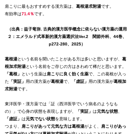
肩こりに最もおすすめする漢方薬は、
葛根湯朮附湯
です。
有効率は
71.4％
です。
（出典：益子竜弥. 古典的漢方医学概念に依らない漢方薬の運用
２：エメラルド式革新的漢方薬選択法Ver.2 関節外科、44巻、
p272-280、2025）
葛根湯
という名前を聞いたことがある方は多いと思いますが、
葛
根加朮附湯
という名前をご存じの方はきわめて稀だと思います。
「葛根」
という生薬は
肩こりに良く効く生薬
で、この葛根が入っ
た
「実証」
用の漢方薬が
葛根湯
で、
「虚証」
用の漢方薬が
葛根加
朮附湯
です。
東洋医学・漢方薬では「証（西洋医学でいう病名のようなも
の）」で心身の状態を表現しますが、
「実証」
は
元気な状態
、
「虚証」
は
元気でない状態
を意味します。
つまり、
肩こりがあって元気な方は葛根湯
がよく、
肩こりがあっ
て元気がない方には葛根加朮附湯
が良いということになります。