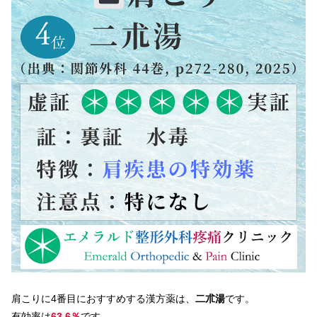
肩こりに4番目におすすめする漢方薬は、
二朮湯
です。
有効率は
63.6％
です。