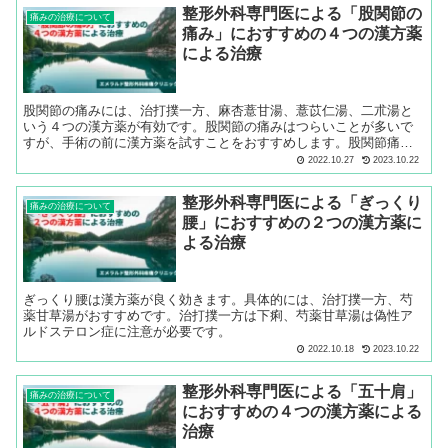
保険適応ではなく、自由診療です。
整形外科専門医による「股関節の
痛みの治療について
痛み」におすすめの４つの漢方薬
による治療
股関節の痛みには、治打撲一方、麻杏薏甘湯、薏苡仁湯、二朮湯と
いう４つの漢方薬が有効です。股関節の痛みはつらいことが多いで
すが、手術の前に漢方薬を試すことをおすすめします。股関節痛に
お困りの方は多いので、ホームぺージのサイトではなく口コミでも
2022.10.27
2023.10.22
よいので、ぜひ、教えてあげて下さい。
整形外科専門医による「ぎっくり
痛みの治療について
腰」におすすめの２つの漢方薬に
よる治療
ぎっくり腰は漢方薬が良く効きます。具体的には、治打撲一方、芍
薬甘草湯がおすすめです。治打撲一方は下痢、芍薬甘草湯は偽性ア
ルドステロン症に注意が必要です。
2022.10.18
2023.10.22
整形外科専門医による「五十肩」
痛みの治療について
におすすめの４つの漢方薬による
治療