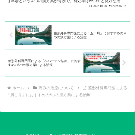
甘草湯という４つの漢方薬が有効で、有効率は66.0％と良好な治療
成績となることがわかりました。腰痛でお困りの方はかなり多く、
2022.10.08
2025.07.16
厚生労働省による「平成28年 国民生活基礎調査の概況」でも、最
も頻度の高い疾患は、男性で1位、女性で2位が腰痛です。
整形外科専門医による「五十肩」におすすめの４
つの漢方薬による治療
整形外科専門医による「へバーデン結節」におす
すめの6つの漢方薬による治療
ホーム
痛みの治療について
整形外科専門医による
「肩こり」におすすめの6つの漢方薬による治療