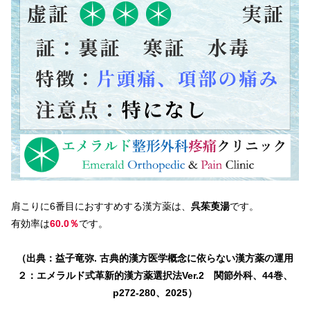
肩こりに6番目におすすめする漢方薬は、
呉茱萸湯
です。
有効率は
60.0％
です。
（出典：益子竜弥. 古典的漢方医学概念に依らない漢方薬の運用
２：エメラルド式革新的漢方薬選択法Ver.2 関節外科、44巻、
p272-280、2025）