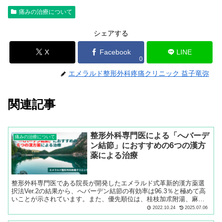
痛みの治療について
シェアする
X
Facebook
LINE
0
エメラルド整形外科疼痛クリニック 益子竜弥
関連記事
整形外科専門医による「へバーデ
痛みの治療について
ン結節」におすすめの6つの漢方
薬による治療
整形外科専門医である院長が開発したエメラルド式革新的漢方薬選
択法Ver.2の結果から、へバーデン結節の有効率は96.3％と極めて高
いことが示されています。また、優先順位は、桂枝加朮附湯、麻杏
薏甘湯、治打撲一方、二朮湯、大防風湯、薏苡仁湯の順です。モヤ
2022.10.24
2025.07.06
モヤ血管に対する動注（動脈注射）療法や、一部のサプリメントは