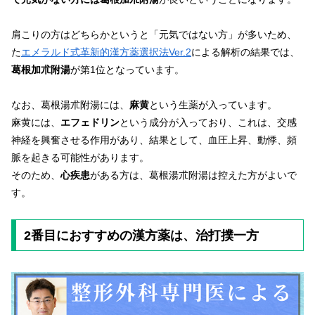
肩こりの方はどちらかというと「元気ではない方」が多いため、
た
エメラルド式革新的漢方薬選択法Ver.2
による解析の結果では、
葛根加朮附湯
が第1位となっています。
なお、葛根湯朮附湯には、
麻黄
という生薬が入っています。
麻黄には、
エフェドリン
という成分が入っており、これは、交感
神経を興奮させる作用があり、結果として、血圧上昇、動悸、頻
脈を起きる可能性があります。
そのため、
心疾患
がある方は、葛根湯朮附湯は控えた方がよいで
す。
2番目におすすめの漢方薬は、治打撲一方