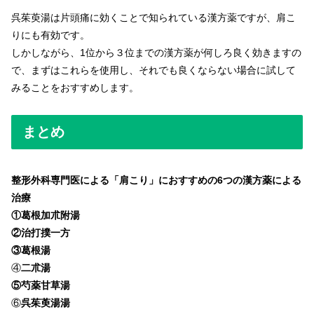
呉茱萸湯は片頭痛に効くことで知られている漢方薬ですが、肩こ
りにも有効です。
しかしながら、1位から３位までの漢方薬が何しろ良く効きますの
で、まずはこれらを使用し、それでも良くならない場合に試して
みることをおすすめします。
まとめ
整形外科専門医による「肩こり」におすすめの6つの漢方薬による
治療
①葛根加朮附湯
②治打撲一方
③葛根湯
④
二朮湯
⑤芍薬甘草湯
⑥
呉茱萸湯湯