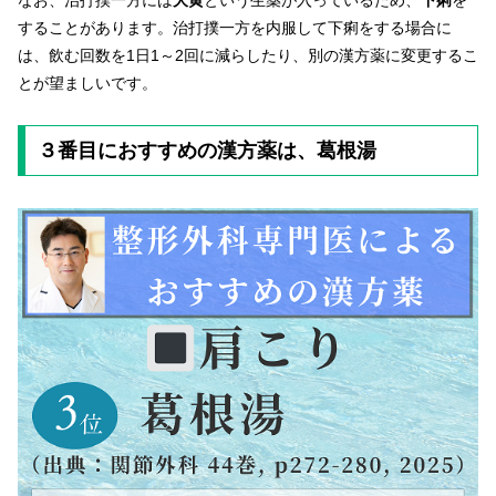
なお、治打撲一方には
大黄
という生薬が入っているため、
下痢
を
することがあります。治打撲一方を内服して下痢をする場合に
は、飲む回数を1日1～2回に減らしたり、別の漢方薬に変更するこ
とが望ましいです。
３番目におすすめの漢方薬は、葛根湯