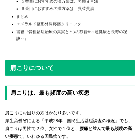
５番目におすすめの漢方薬は、芍薬甘草湯
６番目におすすめの漢方薬は、呉茱萸湯
まとめ
エメラルド整形外科疼痛クリニック
書籍『骨粗鬆症治療の真実と7つの叡智®～超健康と長寿の秘
訣～』
肩こりについて
肩こりは、最も頻度の高い疾患
肩こりにお困りの方はかなり多いです。
厚生労働省による「平成28年 国民生活基礎調査の概況」でも、
肩こりは男性で２位、女性で１位と、
腰痛と並んで最も頻度の高
い疾患
で、いわゆる国民病です。