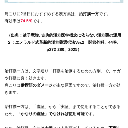
肩こりに2番目におすすめする漢方薬は、
治打撲一方
です。
有効率は
74.5％
です。
（出典：益子竜弥. 古典的漢方医学概念に依らない漢方薬の運用
２：エメラルド式革新的漢方薬選択法Ver.2 関節外科、44巻、
p272-280、2025）
治打撲一方は、文字通り「打撲を治療するための方剤」で、ケガ
や打撲に良く効きます。
肩こりは
僧帽筋のダメージ
が主な原因ですので、治打撲一方が効
きます。
治打撲一方は、「虚証」から「実証」まで使用することができる
ため、
「かなりの虚証」でなければ使用可能
です。