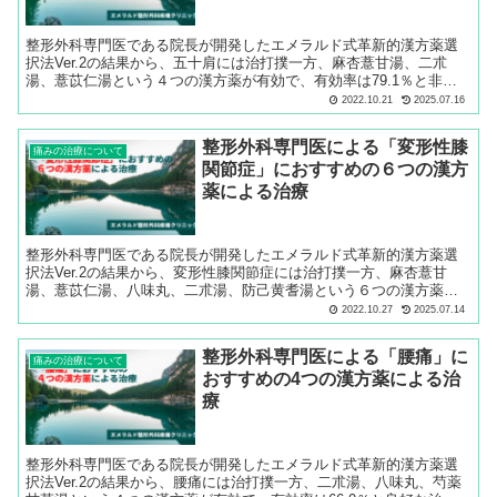
整形外科専門医である院長が開発したエメラルド式革新的漢方薬選
択法Ver.2の結果から、五十肩には治打撲一方、麻杏薏甘湯、二朮
湯、薏苡仁湯という４つの漢方薬が有効で、有効率は79.1％と非常
に良好な治療成績となることがわかりました。五十肩にお困りの方
2022.10.21
2025.07.16
は多いので、ホームぺージのサイトではなく口コミでもよいので、
ぜひ、教えてあげて下さい。
整形外科専門医による「変形性膝
痛みの治療について
関節症」におすすめの６つの漢方
薬による治療
整形外科専門医である院長が開発したエメラルド式革新的漢方薬選
択法Ver.2の結果から、変形性膝関節症には治打撲一方、麻杏薏甘
湯、薏苡仁湯、八味丸、二朮湯、防己黄耆湯という６つの漢方薬が
有効で、有効率は88.9％と非常に良好な治療成績となることがわか
2022.10.27
2025.07.14
りました。防己黄耆湯は膝の痛みに有名ですが、ストライクゾーン
が狭いため、あまり効きません。
整形外科専門医による「腰痛」に
痛みの治療について
おすすめの4つの漢方薬による治
療
整形外科専門医である院長が開発したエメラルド式革新的漢方薬選
択法Ver.2の結果から、腰痛には治打撲一方、二朮湯、八味丸、芍薬