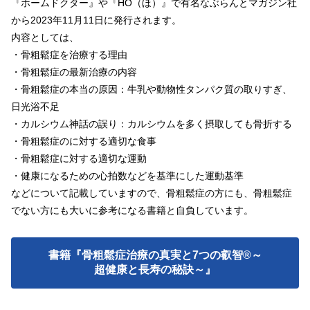
『ホームドクター』や『HO（ほ）』で有名なぶらんとマガジン社
から2023年11月11日に発行されます。
内容としては、
・骨粗鬆症を治療する理由
・骨粗鬆症の最新治療の内容
・骨粗鬆症の本当の原因：牛乳や動物性タンパク質の取りすぎ、
日光浴不足
・カルシウム神話の誤り：カルシウムを多く摂取しても骨折する
・骨粗鬆症のに対する適切な食事
・骨粗鬆症に対する適切な運動
・健康になるための心拍数などを基準にした運動基準
などについて記載していますので、骨粗鬆症の方にも、骨粗鬆症
でない方にも大いに参考になる書籍と自負しています。
書籍『骨粗鬆症治療の真実と7つの叡智®～
超健康と長寿の秘訣～』