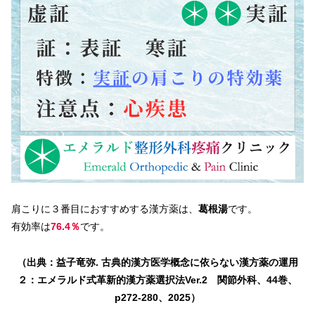
肩こりに３番目におすすめする漢方薬は、
葛根湯
です。
有効率は
76.4％
です。
（出典：益子竜弥. 古典的漢方医学概念に依らない漢方薬の運用
２：エメラルド式革新的漢方薬選択法Ver.2 関節外科、44巻、
p272-280、2025）